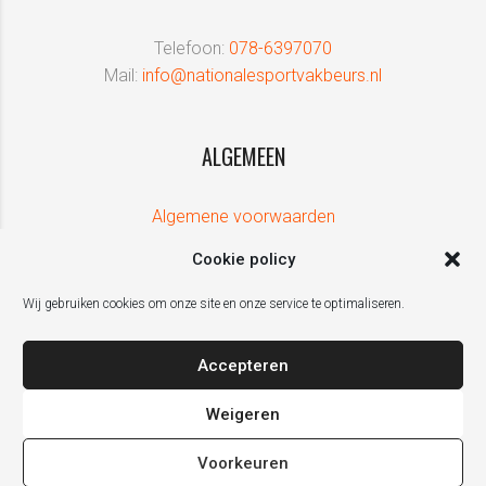
Telefoon:
078-6397070
Mail:
info@nationalesportvakbeurs.nl
ALGEMEEN
Algemene voorwaarden
Cookie policy
Wij gebruiken cookies om onze site en onze service te optimaliseren.
Accepteren
Weigeren
Voorkeuren
De Nationale Sport Vakbeurs is een initiatief van ZPRESS Events, in