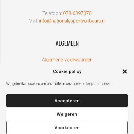
Telefoon:
078-6397070
Mail:
info@nationalesportvakbeurs.nl
ALGEMEEN
Algemene voorwaarden
Cookie policy
Wij gebruiken cookies om onze site en onze service te optimaliseren.
Accepteren
Weigeren
Voorkeuren
De Nationale Sport Vakbeurs is een initiatief van ZPRESS Events, in