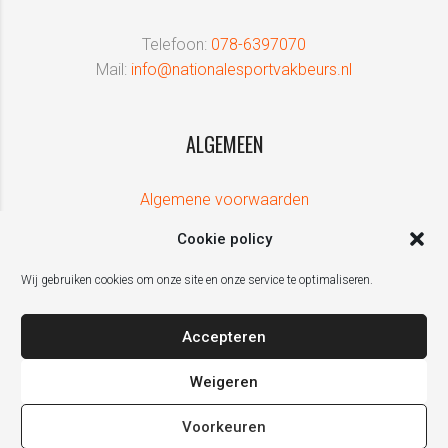
Telefoon:
078-6397070
Mail:
info@nationalesportvakbeurs.nl
ALGEMEEN
Algemene voorwaarden
Cookie policy
Wij gebruiken cookies om onze site en onze service te optimaliseren.
Accepteren
Weigeren
Voorkeuren
De Nationale Sport Vakbeurs is een initiatief van ZPRESS Events, in