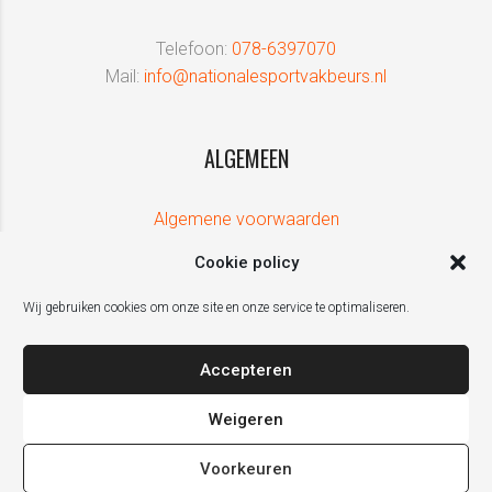
Telefoon:
078-6397070
Mail:
info@nationalesportvakbeurs.nl
ALGEMEEN
Algemene voorwaarden
Cookie policy
Wij gebruiken cookies om onze site en onze service te optimaliseren.
Accepteren
Weigeren
Voorkeuren
De Nationale Sport Vakbeurs is een initiatief van ZPRESS Events, in