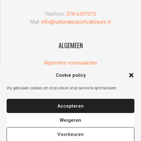
Telefoon:
078-6397070
Mail:
info@nationalesportvakbeurs.nl
ALGEMEEN
Algemene voorwaarden
Cookie policy
Wij gebruiken cookies om onze site en onze service te optimaliseren.
Accepteren
Weigeren
Voorkeuren
De Nationale Sport Vakbeurs is een initiatief van ZPRESS Events, in