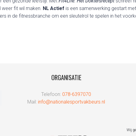
 een gezonde leefstijl. Met
Fit4Life: Het Doktersrecept
schreef h
d weer fit wil maken.
NL Actief
is een samenwerking gestart met F
rs in de fitnessbranche om een sleutelrol te spelen in het voo
ORGANISATIE
Telefoon:
078-6397070
Mail:
info@nationalesportvakbeurs.nl
Wij g